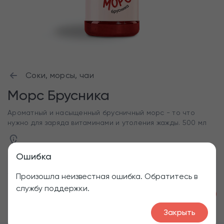
Соки, морсы, чаи
Морс Брусника
Ароматный и насыщенный брусничный морс - то что
нужно для заряда витаминами и утоления жажды. 500 мл
Ошибка
Произошла неизвестная ошибка. Обратитесь в
службу поддержки.
1
130
₽
Закрыть