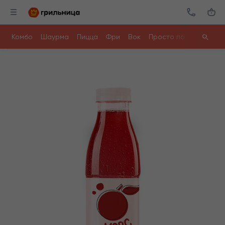
Комбо
Шаурма
Пицца
Фри
Вок
Просто поесть
Ролл