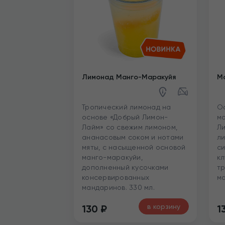
Лимонад Манго-Маракуйя
Мо
Тропический лимонад на
О
основе «Добрый Лимон-
мо
Лайм» со свежим лимоном,
Ли
ананасовым соком и нотами
ли
мяты, с насыщенной основой
си
манго-маракуйи,
кл
дополненный кусочками
тр
консервированных
ма
мандаринов. 330 мл.
в корзину
130
₽
1