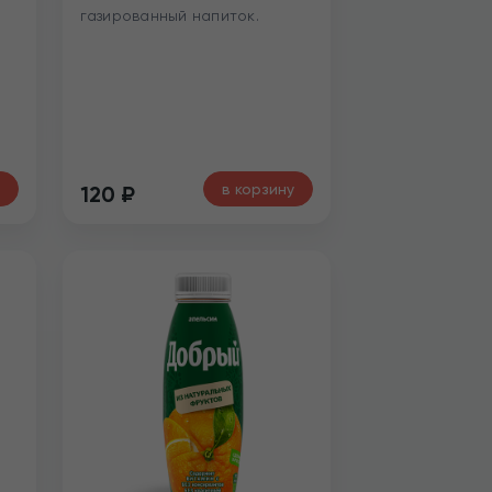
газированный напиток.
в корзину
120
₽