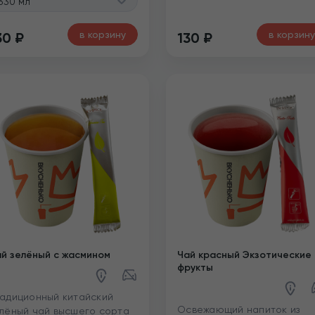
330 мл
в корзину
в корзину
30
₽
130
₽
й зелёный с жасмином
Чай красный Экзотические
фрукты
адиционный китайский
Освежающий напиток из
лёный чай высшего сорта