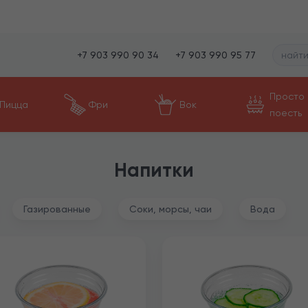
+7 903 990 90 34
+7 903 990 95 77
Просто
Пицца
Фри
Вок
поесть
Напитки
Газированные
Соки, морсы, чаи
Вода