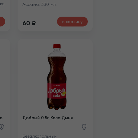
ка
Ассама. 330 мл.
в корзину
60
₽
во
Добрый 0.5л Кола Дыня
Безалкогольный