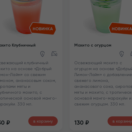
хито Клубничный
Мохито с огурцом
свежающий клубничный
Освежающий мохито с
хито на основе «Добрый
огурцом на основе «Добры
мон-Лайм» со свежим
Лимон-Лайм» с добавлени
моном, ананасовым соком,
свежего лимона,
ропами мяты и
ананасового сока, сиропо
убничного мохито, с
мяты и мохито, с тропическ
опической основой манго-
основой манго-маракуйи и
ракуйи. 330 мл.
свежим огурцом. 330 мл.
в корзину
в корзину
30
₽
130
₽