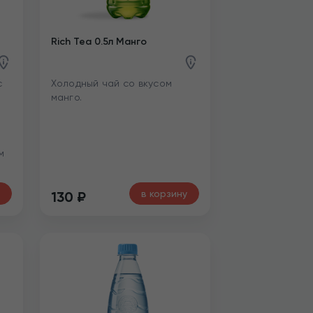
Rich Tea 0.5л Манго
с
Холодный чай со вкусом
манго.
м
в корзину
130
₽