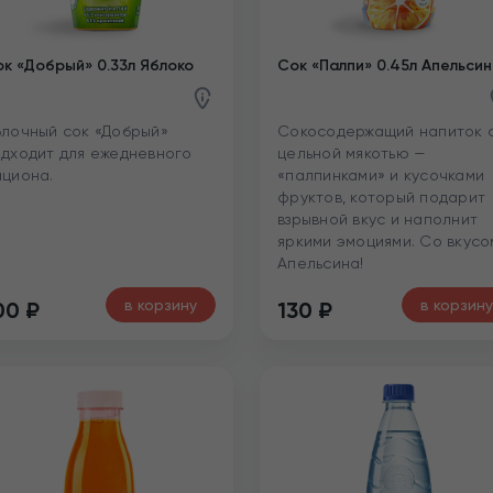
к «Добрый» 0.33л Яблоко
Сок «Палпи» 0.45л Апельсин
лочный сок «Добрый»
Сокосодержащий напиток 
дходит для ежедневного
цельной мякотью —
циона.
«палпинками» и кусочками
фруктов, который подарит
взрывной вкус и наполнит
яркими эмоциями. Со вкусо
Апельсина!
в корзину
в корзину
00
₽
130
₽