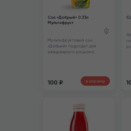
Сок «Добрый» 0.33л
Со
Мультифрукт
Яб
Мультифруктовый сок
по
«Добрый» подходит для
ра
ежедневного рациона.
в корзину
100
₽
1