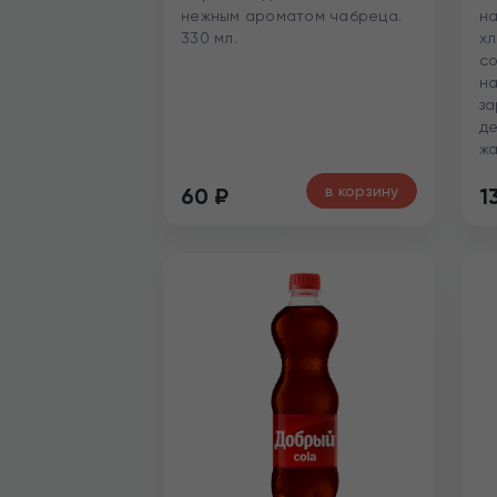
нежным ароматом чабреца.
на
330 мл.
хл
со
на
за
де
жа
в корзину
60
₽
1