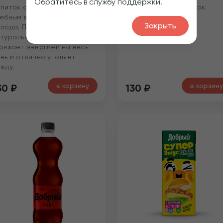
Обратитесь в службу поддержки.
питок с насыщенным
газированный напиток.
ебным вкусом и ароматом
Закрыть
лода. Продукт
турального брожения
ряжает энергией на весь
нь и отлично утоляет
жду.
в корзину
в корзину
30
₽
130
₽