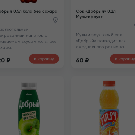
брый 0.5л Кола без сахара
Сок «Добрый» 0.2л
Мультифрукт
залкогольный
Мультифруктовый сок
зированный напиток с
«Добрый» подходит для
наваемым вкусом колы. Без
ежедневного рациона.
хара.
в корзину
в корзину
20
₽
60
₽