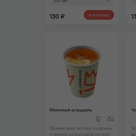
330 мл
в корзину
130
₽
1
Яблочный штрудель
Ча
Пряный вкус яблока и корицы
Тр
с мягкой цитрусовой ноткой.
зе