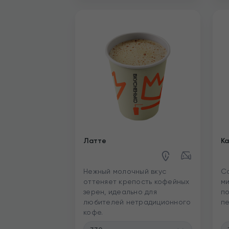
Латте
Ка
Нежный молочный вкус
Са
оттеняет крепость кофейных
ми
зерен, идеально для
по
любителей нетрадиционного
пе
кофе.