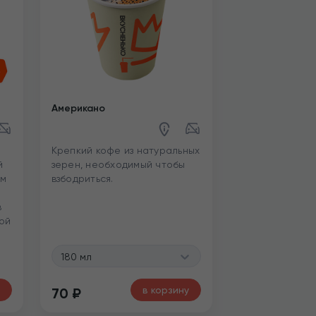
Американо
Крепкий кофе из натуральных
й
зерен, необходимый чтобы
ем
взбодриться.
в
ой
180 мл
в корзину
70
₽