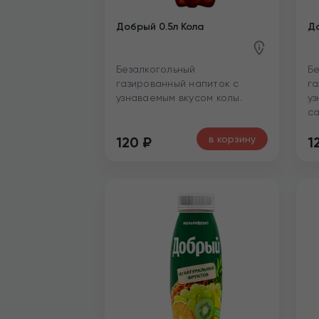
Добрый 0.5л Кола
До
Безалкогольный
Бе
газированный напиток с
га
узнаваемым вкусом колы.
уз
са
в корзину
120
₽
1