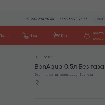
+7 903 990 90 34
+7 903 990 95 77
Просто
Пицца
Фри
Вок
поесть
Вода
BonAqua 0.5л Без газа
Это чистая питьевая вода. Без газа.