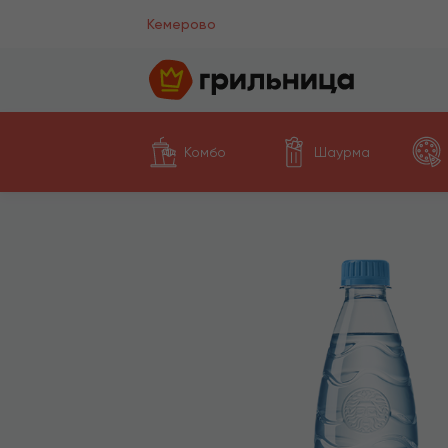
Кемерово
Комбо
Шаурма