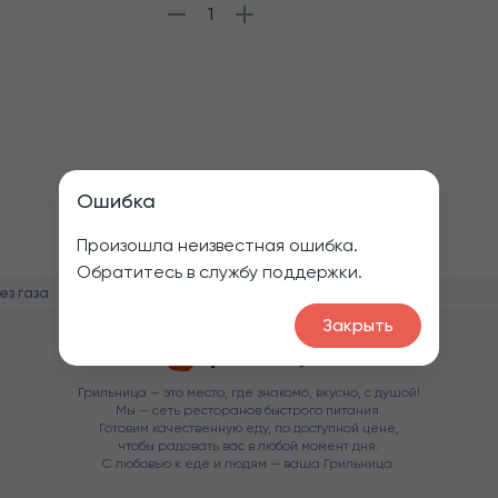
1
Ошибка
Произошла неизвестная ошибка.
Обратитесь в службу поддержки.
ез газа
Закрыть
Грильница — это место, где знакомо, вкусно, с душой!
Мы — сеть ресторанов быстрого питания.
Готовим качественную еду, по доступной цене,
чтобы радовать вас в любой момент дня.
С любовью к еде и людям — ваша Грильница.