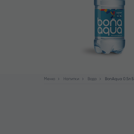
Меню
Напитки
Вода
BonAqua 0.5л Б